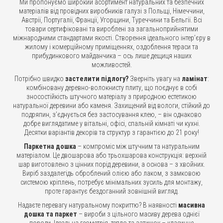
Ми пропонуємо широкий асортимент натуральних та безпечних
матеріалів від провідних виробників галузі з Польщі, Німеччини,
Австрії, Португалії, Франції, Угорщини, Туреччини та Бельгії. Всі
товари сертифіковані та вироблені за загальноприйнятими
міжнародними стандартами якості. Створення ідеального інтер’єру в
жилому і комерційному приміщеннях, оздоблення тераси та
прибудинкового майданчика – ось лише дещиця наших
можливостей.
Потрібно швидко
застелити підлогу?
Зверніть увагу на
ламінат
:
комбіновану деревно-волокнисту плиту, що поєднує в собі
зносостійкість штучного матеріалу з природною естетикою
натуральної деревини або каменя. Захищений від вологи, стійкий до
подряпин, з’єднується без застосування клею, – він однаково
добре виглядатиме у вітальні, офісі, спальній кімнаті чи кухні.
Десятки варіантів декорів та структур з гарантією до 21 року!
Паркетна дошка
– компроміс між штучним та натуральним
матеріалом. Це двошарова або трьохшарова конструкція: верхній
шар виготовлено з цінних порід деревини, а основа – з хвойних.
Виріб заздалегідь оброблений олією або лаком, з замковою
системою кріплень, потребує мінімальних зусиль для монтажу,
проте гарантує бездоганний зовнішній вигляд.
Надаєте перевагу натуральному покриттю? В наявності
масивна
дошка та паркет
– вироби з цільного масиву дерева однієї