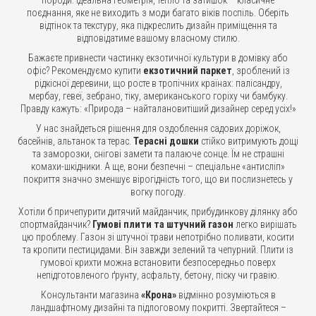
породи. Ідеальна геометрія, тепло та затишок – класичне
поєднання, яке не виходить з моди багато віків поспіль. Оберіть
відтінок та текстуру, яка підкреслить дизайн приміщення та
відповідатиме вашому власному стилю.
Бажаєте привнести частинку екзотичної культури в домівку або
офіс? Рекомендуємо купити
екзотичний паркет
, зроблений із
рідкісної деревини, що росте в тропічних країнах: палісандру,
мербау, гевеї, зебрано, тіку, американського горіху чи бамбуку.
Правду кажуть: «Природа – найталановитіший дизайнер серед усіх!»
У нас знайдеться рішення для оздоблення садових доріжок,
басейнів, альтанок та терас.
Терасні дошки
стійко витримують дощі
та заморозки, снігові замети та палаюче сонце. Їм не страшні
комахи-шкідники. А ще, вони безпечні – спеціальне «антисліп»
покриття значно зменшує вірогідність того, що ви послизнетесь у
вогку погоду.
Хотіли б причепурити дитячий майданчик, прибудинкову ділянку або
спортмайданчик?
Гумові плити та штучний газон
легко вирішать
цю проблему. Газон зі штучної трави непотрібно поливати, косити
та кропити пестицидами. Він завжди зелений та чепурний. Плити із
гумової крихти можна встановити безпосередньо поверх
непідготовленого ґрунту, асфальту, бетону, піску чи гравію.
Консультанти магазина
«Крона»
відмінно розуміються в
ландшафтному дизайні та підлоговому покритті. Звертайтеся –