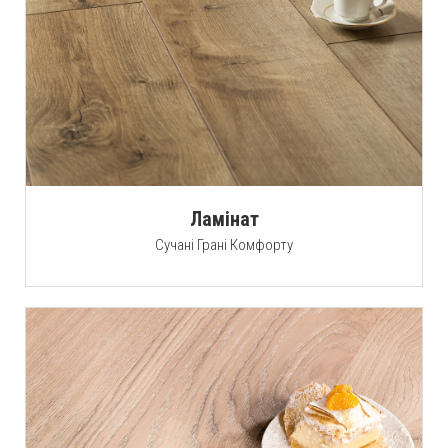
Ламінат
Cучані Грані Комфорту